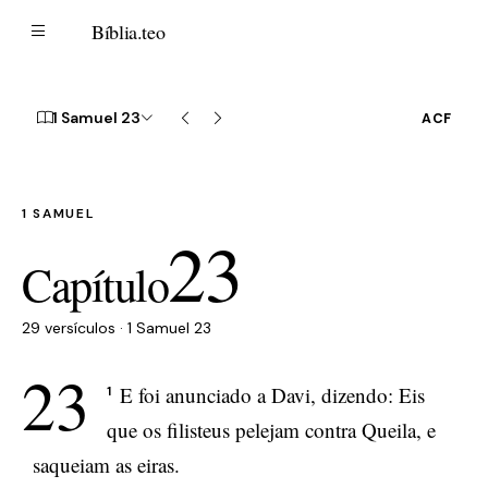
B
Bíblia
.teo
1 Samuel 23
ACF
1 SAMUEL
23
Capítulo
29 versículos · 1 Samuel 23
23
E foi anunciado a Davi, dizendo: Eis
1
que os filisteus pelejam contra Queila, e
saqueiam as eiras.