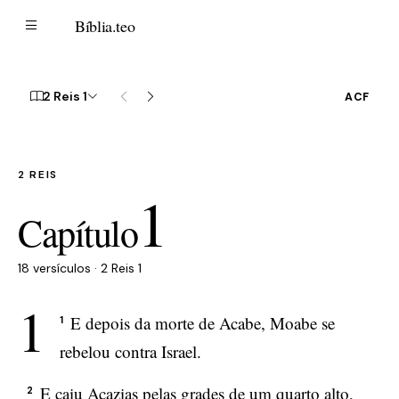
B
Bíblia
.teo
2 Reis 1
ACF
2 REIS
1
Capítulo
18 versículos · 2 Reis 1
1
E depois da morte de Acabe, Moabe se
1
rebelou contra Israel.
E caiu Acazias pelas grades de um quarto alto,
2