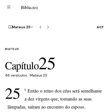
B
Bíblia
.teo
Mateus 25
ACF
MATEUS
25
Capítulo
46 versículos · Mateus 25
25
Então o reino dos céus será semelhante
1
a dez virgens que, tomando as suas
lâmpadas, saíram ao encontro do esposo.