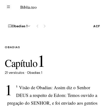
B
Bíblia
.teo
Obadias 1
ACF
OBADIAS
1
Capítulo
21 versículos · Obadias 1
1
Visão de Obadias: Assim diz o Senhor
1
DEUS a respeito de Edom: Temos ouvido a
pregação do SENHOR, e foi enviado aos gentios